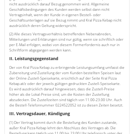
nicht ausdrücklich darauf Bezug genommen wird. Allgemeine
Geschäftsbedingungen des Kunden werden selbst dann nicht
Vertragsinhalt, wenn der Kunde in eigenen Bestell- oder
Geschäftsunterlagen auf sie Bezug nimmt und Kral Pizza Kebap nicht
ausdrücklich deren Geltung widerspricht.
(2) Alle dieses Vertragsverhältnis betreffenden Nebenabreden,
Mitteilungen und Erklärungen sind nur gültig, wenn sie schriftlich oder
per E-Mail erfolgen, wobei von diesem Formerfordernis auch nur in
Schriftform abgegangen werden kann.
II. Leistungsgegenstand
Der von Kral Pizza Kebap zu erbringende Leistungsumfang umfasst die
Zubereitung und Zustellung der vom Kunden bestellten Speisen laut
der Online-Zustell-Speisekarte, ersichtlich auf der Seite Kral Pizza
Kebap.at/z oder der jeweils gültigen gedruckten Zustell-Speisekarte.
Es wird ausdrücklich darauf hingewiesen, dass die Zustell-Preise
höher als die Lokal-Preise sind, um die Kosten der Zustellung
abzudecken. Die Zustellzeiten sind täglich von 11.00-23.00 Uhr. Auch
die Bestell-Telefonnummer 0224522052 ist zu diesen Zeiten besetzt.
III. Vertragsdauer, Kündigung
(1) Der Vertrag kommt durch die Bestellung des Kunden zustande,
außer Kral Pizza Kebap lehnt den Abschluss des Vertrages ab. Die
Bestellung kann täglich von 11.00 bis 23.00 Uhr telefonisch unter der