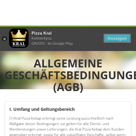
Pizza Kral
Anzeigen
Kellner4you
GRATIS - Im Google Play
ALLGEMEINE
GESCHÄFTSBEDINGUNG
(AGB)
I. Umfang und Geltungsbereich
(1) Kral Pizza Kebap erbringt seine Leistung ausschließlich nach
Maßgabe dieser Bedingungen; sie gelten für alle Dienst- und
Werkleistungen sowie Lieferungen, die Kral Pizza Kebap dem Kunden
gegenüber erbringt, sowie für alle zukünftigen Geschäfte, selbst wenn